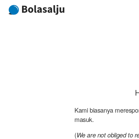
Skip
to
content
H
Kami biasanya merespon
masuk.
(
We are not obliged to r