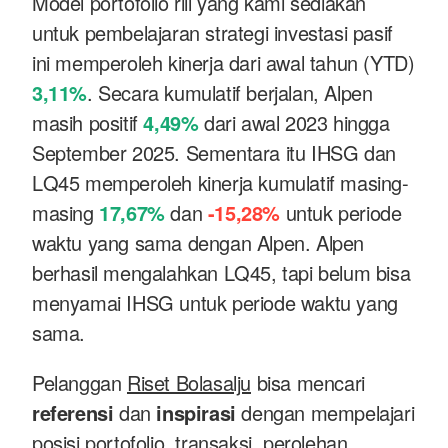
Model portofolio riil yang kami sediakan
untuk pembelajaran strategi investasi pasif
ini memperoleh kinerja dari awal tahun (YTD)
3,11%
. Secara kumulatif berjalan, Alpen
masih positif
4,49%
dari awal 2023 hingga
September 2025. Sementara itu IHSG dan
LQ45 memperoleh kinerja kumulatif masing-
masing
17,67%
dan
-15,28%
untuk periode
waktu yang sama dengan Alpen. Alpen
berhasil mengalahkan LQ45, tapi belum bisa
menyamai IHSG untuk periode waktu yang
sama.
Pelanggan
Riset Bolasalju
bisa mencari
referensi
dan
inspirasi
dengan mempelajari
posisi portofolio, transaksi, perolehan