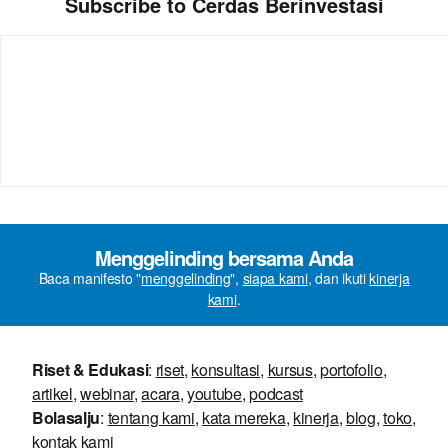
Subscribe to Cerdas Berinvestasi
Menggelinding bersama Anda
Baca manifesto "
menggelinding
",
siapa kami
, dan ikuti
kinerja
kami
.
Riset & Edukasi
:
riset
,
konsultasi
,
kursus
,
portofolio
,
artikel
,
webinar
,
acara
,
youtube
,
podcast
Bolasalju
:
tentang kami
,
kata mereka
,
kinerja
,
blog
,
toko
,
kontak kami