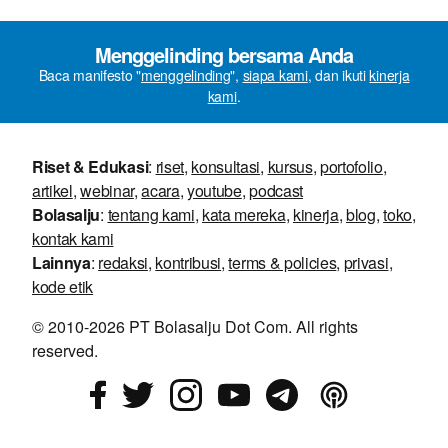
Menggelinding bersama Anda
Baca manifesto "
menggelinding
",
siapa kami
, dan ikuti
kinerja
kami
.
Riset & Edukasi
:
riset
,
konsultasi
,
kursus
,
portofolio
,
artikel
,
webinar
,
acara
,
youtube
,
podcast
Bolasalju
:
tentang kami
,
kata mereka
,
kinerja
,
blog
,
toko
,
kontak kami
Lainnya
:
redaksi
,
kontribusi
,
terms & policies
,
privasi
,
kode etik
© 2010-2026 PT Bolasalju Dot Com. All rights
reserved.